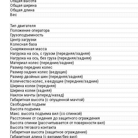
Общая высота
Общая ширина
Общая длина
Вес
Тип двигателя
Положение оператора
Грузоподъемность
Центр загрузки
Колесная база
Снаряженная масса
Нагрузка на ось, с грузом (передняя/задняя)
Нагрузка на ось, без груза (передняя/задняя)
Материал колес (передние/задние)
Размер передних колес
Размер задних колес (ведущих)
Размер двойных шин (передняя/задняя)
Количество колес, х-ведущие (передние/задние)
Ширина колеи (передняя)
Ширина колеи (задняя)
Наклон мачты (вперед/назад)
Габаритная высота (с опущенной мачтой)
Свободный подъем
Высота подъема
Макс. высота подъема вил (со спинкой)
Расстояние от сидения до защитного ограждения
Высота спинки (рассчитывается от поверхности вил)
Высота тягового контакта
Габаритная высота (защитное ограждение)
Габаритная длина (с вилами/без вил)