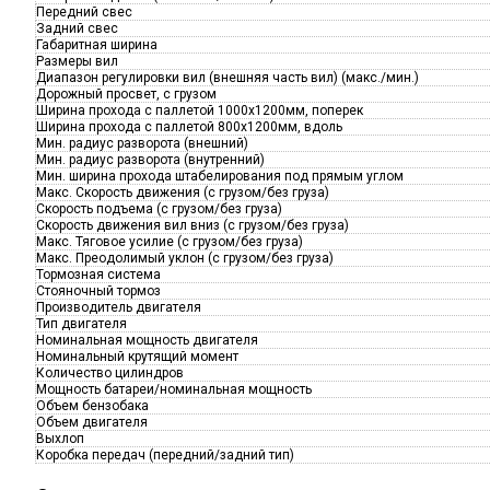
Передний свес
Задний свес
Габаритная ширина
Размеры вил
Диапазон регулировки вил (внешняя часть вил) (макс./мин.)
Дорожный просвет, с грузом
Ширина прохода с паллетой 1000х1200мм, поперек
Ширина прохода с паллетой 800х1200мм, вдоль
Мин. радиус разворота (внешний)
Мин. радиус разворота (внутренний)
Мин. ширина прохода штабелирования под прямым углом
Макс. Скорость движения (с грузом/без груза)
Скорость подъема (с грузом/без груза)
Скорость движения вил вниз (с грузом/без груза)
Макс. Тяговое усилие (с грузом/без груза)
Макс. Преодолимый уклон (с грузом/без груза)
Тормозная система
Стояночный тормоз
Производитель двигателя
Тип двигателя
Номинальная мощность двигателя
Номинальный крутящий момент
Количество цилиндров
Мощность батареи/номинальная мощность
Объем бензобака
Объем двигателя
Выхлоп
Коробка передач (передний/задний тип)