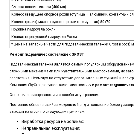
Смазка консистентная
(400
мл)
Колесо
(ведущее
) опорное рохли
(ступица
— алюминий; контактный сл
Колесо
(ролик
) малое грузовое рохли
(полиуретан
) 80x70
Пружина гидроузла рохли
Клапан перепускной гидроузла Рохли
* Цена на запасные части для гидравлической тележки Grost
(Грост
) 
Ремонт гидравлических тележек
GROST
Гидравлическая тележка является самым популярным оборудованием на
сложными механизмами или чувствительными микросхемами, но зато 
расстояния. Несмотря на отсутствие дополнительных функций и электр
Компания SkyGroup осуществляет диагностику и
ремонт гидравличес
Основные неисправности и способы их устранения
Постоянно обновляющийся модельный ряд и появление более усоверше
выходит из строя по следующим причинам:
Выработка ресурса на роликах;
Неправильная эксплуатация;