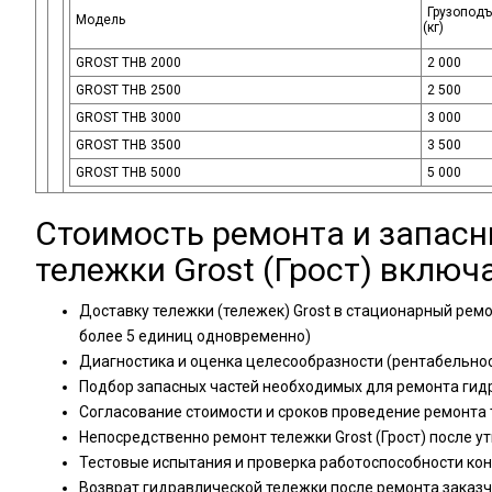
Грузопод
Модель
(кг
)
GROST THB 2000
2 000
GROST THB 2500
2 500
GROST THB 3000
3 000
GROST THB 3500
3 500
GROST THB 5000
5 000
Стоимость ремонта и запасн
тележки Grost
(Грост
) включа
Доставку тележки
(тележек
) Grost в стационарный рем
более 5 единиц одновременно)
Диагностика и оценка целесообразности
(рентабельно
Подбор запасных частей необходимых для ремонта гид
Согласование стоимости и сроков проведение ремонта 
Непосредственно ремонт тележки Grost
(Грост
) после 
Тестовые испытания и проверка работоспособности ко
Возврат гидравлической тележки после ремонта заказч