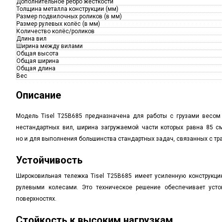
Дополнительное ребро жёсткости
Толщина металла конструкции (мм)
Размер подвилочных роликов (в мм)
Размер рулевых колёс (в мм)
Количество колёс/роликов
Длина вил
Ширина между вилами
Общая высота
Общая ширина
Общая длина
Вес
Описание
Модель Tisel T25B685 предназначена для работы с грузами весом
нестандартных вил, ширина загружаемой части которых равна 85 см
но и для выполнения большинства стандартных задач, связанных с тр
Устойчивость
Широковильная тележка Tisel T25B685 имеет усиленную конструк
рулевыми колесами. Это техническое решение обеспечивает уст
поверхностях.
Стойкость к высоким нагрузкам