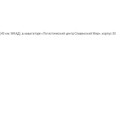
(43
км. МКАД), в навигаторе
«Логистический
центр Славянский Мир», корпус 30