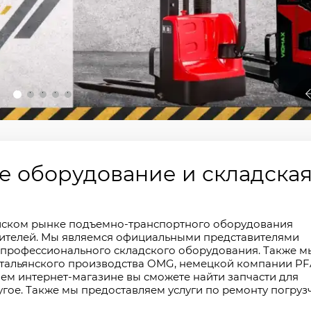
2
3
4
5
 оборудование и складска
йском рынке подъемно-транспортного оборудования
ителей. Мы являемся официальными представителями
профессионального складского оборудования. Также м
 итальянского производства OMG, немецкой компании P
нашем интернет-магазине вы сможете найти запчасти для
угое. Также мы предоставляем услуги по ремонту погруз