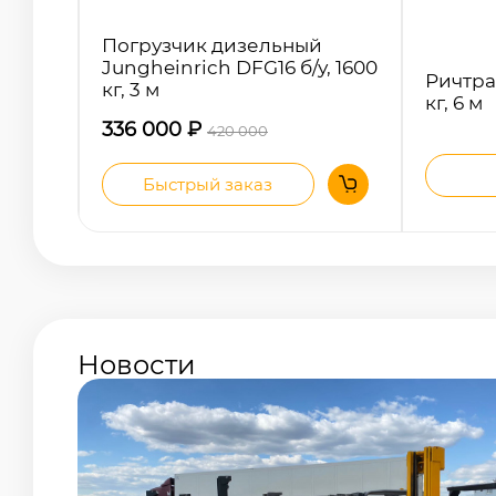
Погрузчик дизельный
Jungheinrich DFG16 б/у, 1600
Ричтра
кг, 3 м
кг, 6 м
336 000
₽
420 000
Быстрый заказ
Новости