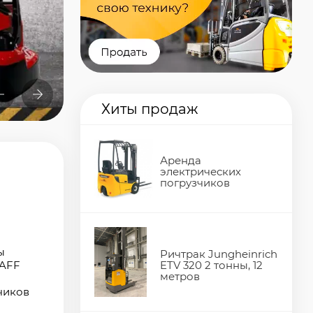
Хиты продаж
Аренда
я
электрических
погрузчиков
ы
Ричтрак Jungheinrich
ETV 320 2 тонны, 12
FAFF
метров
чиков