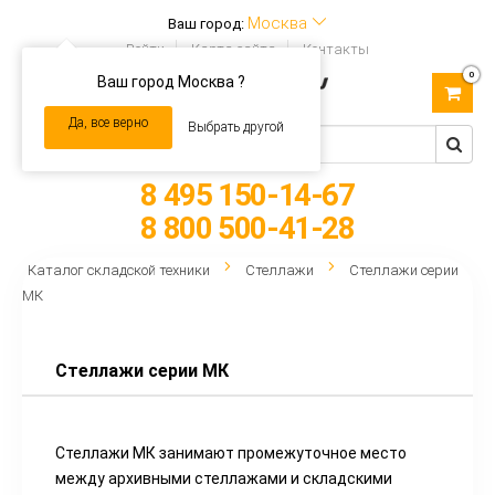
Москва
Ваш город:
Войти
Карта сайта
Контакты
0
Ваш город Москва ?
Toggle
navigation
Да, все верно
Выбрать другой
8 495 150-14-67
8 800 500-41-28
Каталог складской техники
Стеллажи
Стеллажи серии
МК
Стеллажи серии МК
Стеллажи МК занимают промежуточное место
между архивными стеллажами и складскими