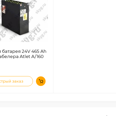
я батарея 24V 465 Ah
абелера Atlet A/160
трый заказ