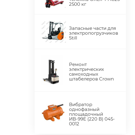
2500 кг
Запасные части для
электропогрузчиков
Still
Ремонт
электрических
самоходных
штабелеров Crown
Вибратор
однофазный
площадочный
ИВ-99Е (220 В) 045-
0012