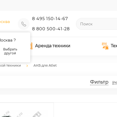
8 495 150-14-67
сква
8 800 500-41-28
осква ?
Аренда техники
Те
Выбрать
другой
кой техники
АКБ для Atlet
Фильтр
(п