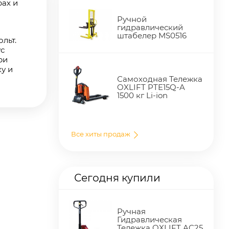
ах и
Ручной
гидравлический
штабелер MS0516
льт.
ус
ри
у и
Самоходная Тележка
OXLIFT PTE15Q-A
1500 кг Li-ion
Все хиты продаж
Сегодня купили
Ручная
Гидравлическая
Тележка OXLIFT AC25