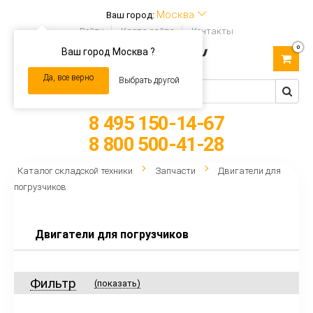
Москва
Ваш город:
Войти
Карта сайта
Контакты
0
Ваш город Москва ?
Toggle
navigation
Да, все верно
Выбрать другой
8 495 150-14-67
8 800 500-41-28
Каталог складской техники
Запчасти
Двигатели для
погрузчиков
Двигатели для погрузчиков
Фильтр
(показать)