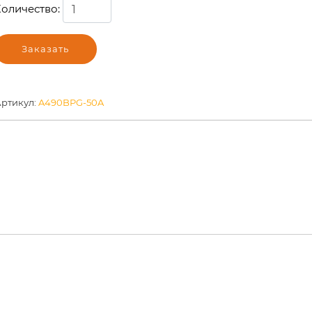
оличество:
Заказать
ртикул:
A490BPG-50A