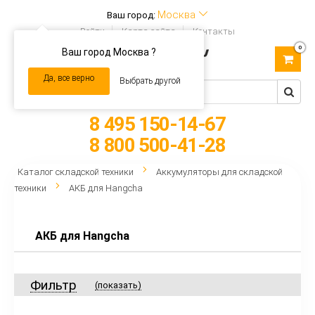
Москва
Ваш город:
Войти
Карта сайта
Контакты
0
Ваш город Москва ?
Toggle
navigation
Да, все верно
Выбрать другой
8 495 150-14-67
8 800 500-41-28
Каталог складской техники
Аккумуляторы для складской
техники
АКБ для Hangcha
АКБ для Hangcha
Фильтр
(показать)