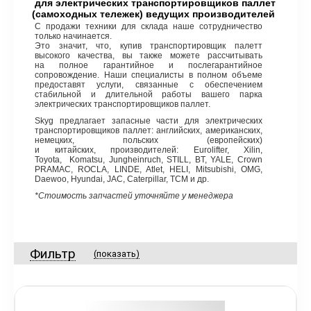
для электрических транспортировщиков паллет
(самоходных
тележек) ведущих производителей
С продажи техники для склада наше сотрудничество
только начинается.
Это значит, что, купив транспортировщик палетт
высокого качества, вы также можете рассчитывать
на полное гарантийное и послегарантийное
сопровождение. Наши специалисты в полном объеме
предоставят услуги, связанные с обеспечением
стабильной и длительной работы вашего парка
электрических транспортировщиков паллет.
Skyg предлагает запасные части для электрических
транспортировщиков паллет: английских, американских,
немецких, польских
(европейских
)
и китайских, производителей: Eurolifter, Xilin,
Toyota, Komatsu, Jungheinruch, STILL, BT, YALE, Crown
PRAMAC, ROCLA, LINDE, Atlet, HELI, Mitsubishi, OMG,
Daewoo, Hyundai, JAC, Caterpillar, TCM и др.
*Стоимость запчастей уточняйте у менеджера
Фильтр
(показать)