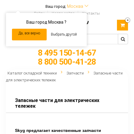
Москва
Ваш город:
Войти
Карта сайта
Контакты
0
Ваш город Москва ?
Toggle
navigation
Да, все верно
Выбрать другой
8 495 150-14-67
8 800 500-41-28
Каталог складской техники
Запчасти
Запасные части
для электрических тележек
Запасные части для электрических
тележек
Skyg предлагает качественные запчасти