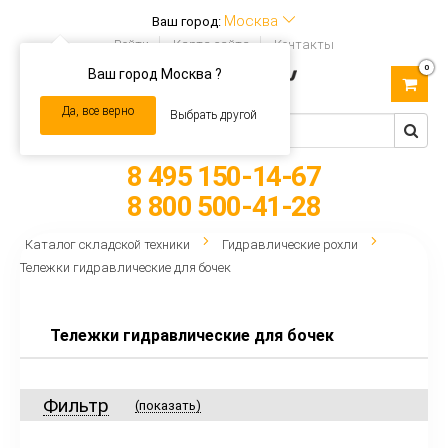
Москва
Ваш город:
Войти
Карта сайта
Контакты
0
Ваш город Москва ?
Toggle
navigation
Да, все верно
Выбрать другой
8 495 150-14-67
8 800 500-41-28
Каталог складской техники
Гидравлические рохли
Тележки гидравлические для бочек
Тележки гидравлические для бочек
Фильтр
(показать)