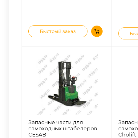
Быстрый заказ
Быс
Запасные части для
Запасн
самоходных штабелеров
самохо
CESAB
Cholift