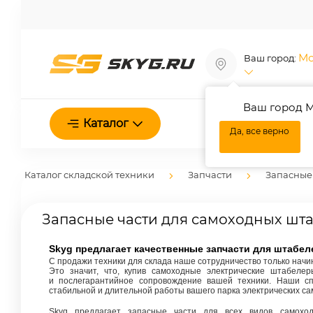
Мо
Ваш город:
Ваш город М
О нас
Каталог
Да, все верно
Каталог складской техники
Запчасти
Запасные
Запасные части для самоходных шт
Skyg предлагает качественные запчасти для штабе
С продажи техники для склада наше сотрудничество только начи
Это значит, что, купив самоходные электрические штабелер
и послегарантийное сопровождение вашей техники. Наши сп
стабильной и длительной работы вашего парка электрических с
Skyg предлагает запасные части для всех видов самоход