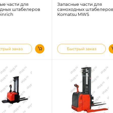
ые части для
Запасные части для
дных штабелеров
самоходных штабелеро
inrich
Komatsu MWS
трый заказ
Быстрый заказ