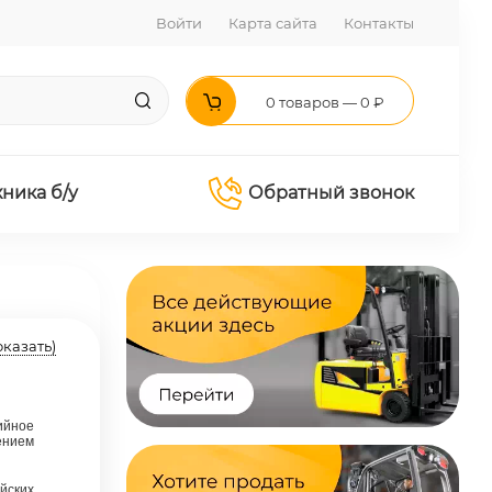
Войти
Карта сайта
Контакты
0 товаров — 0 ₽
хника б/у
Обратный звонок
оказать)
ийное
ением
йских