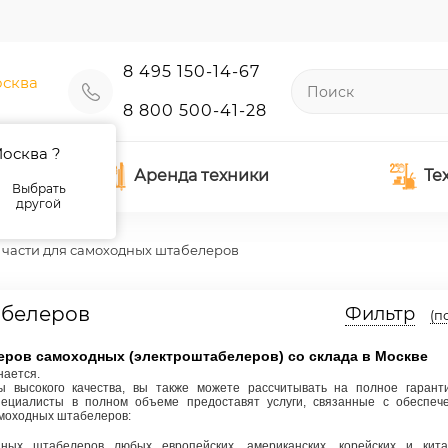
8 495 150-14-67
сква
8 800 500-41-28
осква ?
Аренда техники
Те
Выбрать
другой
 части для самоходных штабелеров
абелеров
Фильтр
(п
леров самоходных
(электроштабелеров
) со склада в Москве
нается.
ы
высокого качества, вы также можете рассчитывать на полное гарант
ециалисты в полном объеме предоставят услуги, связанные с обеспеч
амоходных штабелеров:
ных штабелеров любых европейских, американских, корейских и кита