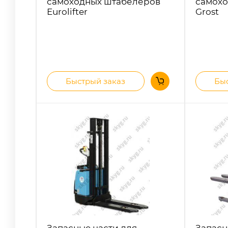
самоходных штабелеров
самохо
Eurolifter
Grost
Быстрый заказ
Быс
Запасные части для
Запасн