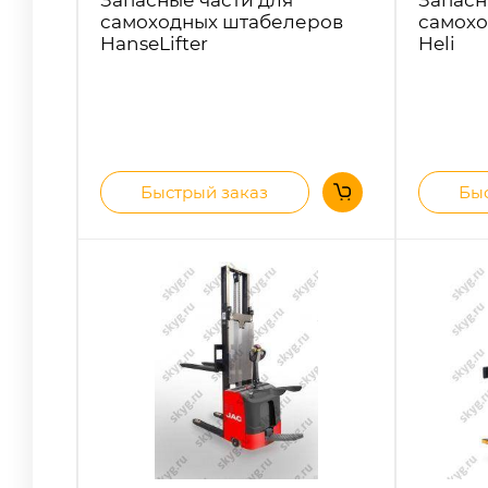
самоходных штабелеров
самохо
HanseLifter
Heli
Быстрый заказ
Быс