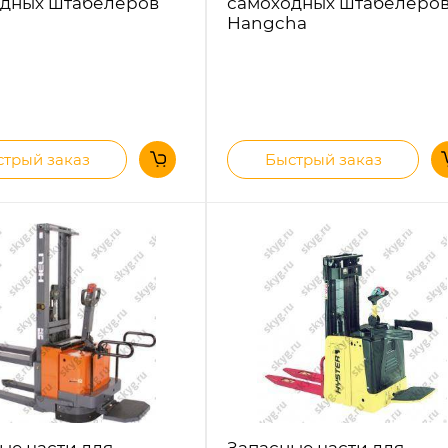
дных штабелеров
самоходных штабелеро
Hangcha
трый заказ
Быстрый заказ
ые части для
Запасные части для