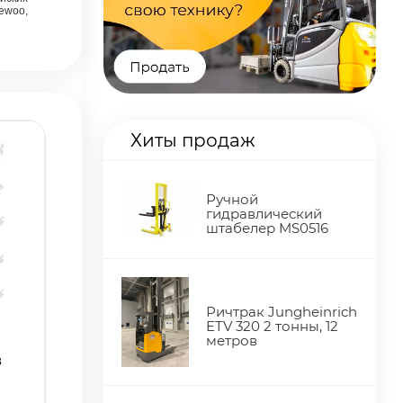
aewoo,
Хиты продаж
Ручной
гидравлический
штабелер MS0516
Ричтрак Jungheinrich
ETV 320 2 тонны, 12
метров
в