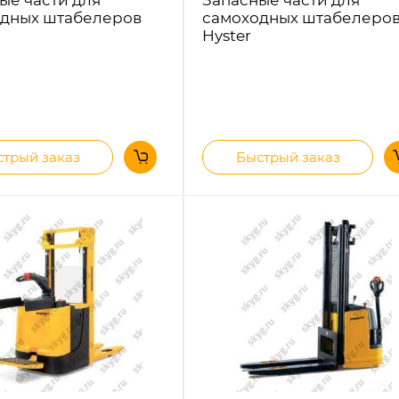
дных штабелеров
самоходных штабелеро
Hyster
трый заказ
Быстрый заказ