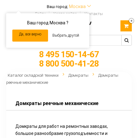
Москва
Ваш город:
Войти
Карта сайта
Контакты
0
Ваш город Москва ?
Toggle
navigation
Да, все верно
Выбрать другой
8 495 150-14-67
8 800 500-41-28
Каталог складской техники
Домкраты
Домкраты
реечные механические
Домкраты реечные механические
Домкраты для работ на ремонтных заводах,
большое разнообразие грузоподъемности и