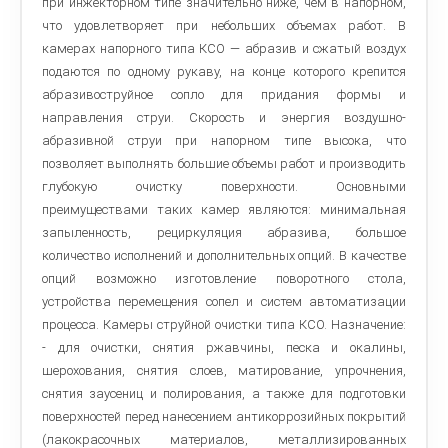
при инжекторном типе значительно ниже, чем в напорном,
что удовлетворяет при небольших объемах работ. В
камерах напорного типа КСО — абразив и сжатый воздух
подаются по одному рукаву, на конце которого крепится
абразивоструйное сопло для придания формы и
направления струи. Скорость и энергия воздушно-
абразивной струи при напорном типе высока, что
позволяет выполнять большие объемы работ и производить
глубокую очистку поверхности. Основными
преимуществами таких камер являются: минимальная
запыленность, рециркуляция абразива, большое
количество исполнений и дополнительных опций. В качестве
опций возможно изготовление поворотного стола,
устройства перемещения сопел и систем автоматизации
процесса. Камеры струйной очистки типа КСО. Назначение:
- для очистки, снятия ржавчины, песка и окалины,
шерохования, снятия слоев, матирование, упрочнения,
снятия заусениц и полирования, а также для подготовки
поверхностей перед нанесением антикоррозийных покрытий
(лакокрасочных материалов, металлизированных