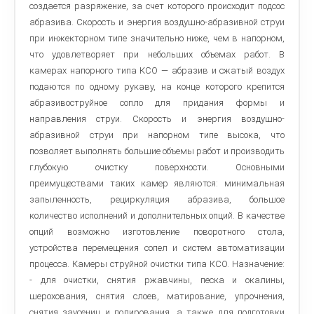
создается разряжение, за счет которого происходит подсос
абразива. Скорость и энергия воздушно-абразивной струи
при инжекторном типе значительно ниже, чем в напорном,
что удовлетворяет при небольших объемах работ. В
камерах напорного типа КСО — абразив и сжатый воздух
подаются по одному рукаву, на конце которого крепится
абразивоструйное сопло для придания формы и
направления струи. Скорость и энергия воздушно-
абразивной струи при напорном типе высока, что
позволяет выполнять большие объемы работ и производить
глубокую очистку поверхности. Основными
преимуществами таких камер являются: минимальная
запыленность, рециркуляция абразива, большое
количество исполнений и дополнительных опций. В качестве
опций возможно изготовление поворотного стола,
устройства перемещения сопел и систем автоматизации
процесса. Камеры струйной очистки типа КСО. Назначение:
- для очистки, снятия ржавчины, песка и окалины,
шерохования, снятия слоев, матирование, упрочнения,
снятия заусениц и полирования, а также для подготовки