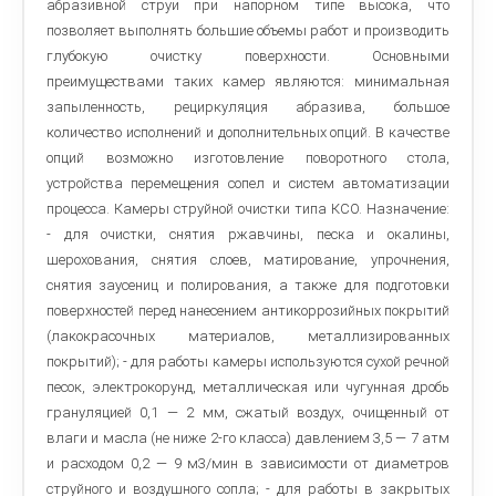
абразивной струи при напорном типе высока, что
позволяет выполнять большие объемы работ и производить
глубокую очистку поверхности. Основными
преимуществами таких камер являются: минимальная
запыленность, рециркуляция абразива, большое
количество исполнений и дополнительных опций. В качестве
опций возможно изготовление поворотного стола,
устройства перемещения сопел и систем автоматизации
процесса. Камеры струйной очистки типа КСО. Назначение:
- для очистки, снятия ржавчины, песка и окалины,
шерохования, снятия слоев, матирование, упрочнения,
снятия заусениц и полирования, а также для подготовки
поверхностей перед нанесением антикоррозийных покрытий
(лакокрасочных материалов, металлизированных
покрытий); - для работы камеры используются сухой речной
песок, электрокорунд, металлическая или чугунная дробь
грануляцией 0,1 — 2 мм, сжатый воздух, очищенный от
влаги и масла (не ниже 2-го класса) давлением 3,5 — 7 атм
и расходом 0,2 — 9 м3/мин в зависимости от диаметров
струйного и воздушного сопла; - для работы в закрытых