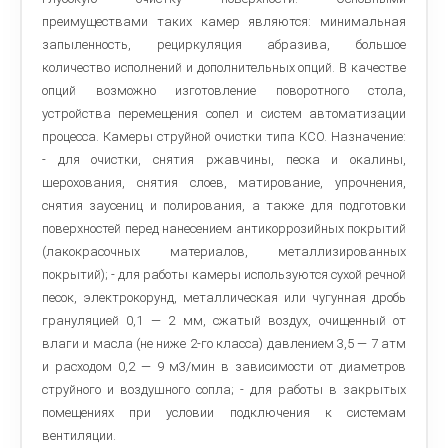
преимуществами таких камер являются: минимальная
запыленность, рециркуляция абразива, большое
количество исполнений и дополнительных опций. В качестве
опций возможно изготовление поворотного стола,
устройства перемещения сопел и систем автоматизации
процесса. Камеры струйной очистки типа КСО. Назначение:
- для очистки, снятия ржавчины, песка и окалины,
шерохования, снятия слоев, матирование, упрочнения,
снятия заусениц и полирования, а также для подготовки
поверхностей перед нанесением антикоррозийных покрытий
(лакокрасочных материалов, металлизированных
покрытий); - для работы камеры используются сухой речной
песок, электрокорунд, металлическая или чугунная дробь
грануляцией 0,1 — 2 мм, сжатый воздух, очищенный от
влаги и масла (не ниже 2-го класса) давлением 3,5 — 7 атм
и расходом 0,2 — 9 м3/мин в зависимости от диаметров
струйного и воздушного сопла; - для работы в закрытых
помещениях при условии подключения к системам
вентиляции.