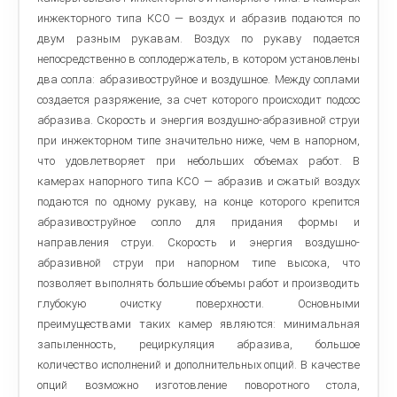
инжекторного типа КСО — воздух и абразив подаются по
двум разным рукавам. Воздух по рукаву подается
непосредственно в соплодержатель, в котором установлены
два сопла: абразивоструйное и воздушное. Между соплами
создается разряжение, за счет которого происходит подсос
абразива. Скорость и энергия воздушно-абразивной струи
при инжекторном типе значительно ниже, чем в напорном,
что удовлетворяет при небольших объемах работ. В
камерах напорного типа КСО — абразив и сжатый воздух
подаются по одному рукаву, на конце которого крепится
абразивоструйное сопло для придания формы и
направления струи. Скорость и энергия воздушно-
абразивной струи при напорном типе высока, что
позволяет выполнять большие объемы работ и производить
глубокую очистку поверхности. Основными
преимуществами таких камер являются: минимальная
запыленность, рециркуляция абразива, большое
количество исполнений и дополнительных опций. В качестве
опций возможно изготовление поворотного стола,