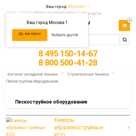
Москва
Ваш город:
Войти
Карта сайта
Контакты
0
Ваш город Москва ?
Toggle
navigation
Да, все верно
Выбрать другой
8 495 150-14-67
8 800 500-41-28
Каталог складской техники
Строительная техника
Пескоструйное оборудование
Пескоструйное оборудование
Камеры
абразивоструйные
КСО