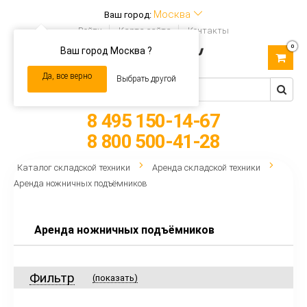
Москва
Ваш город:
Войти
Карта сайта
Контакты
0
Ваш город Москва ?
Toggle
navigation
Да, все верно
Выбрать другой
8 495 150-14-67
8 800 500-41-28
Каталог складской техники
Аренда складской техники
Аренда ножничных подъёмников
Аренда ножничных подъёмников
Фильтр
(показать)