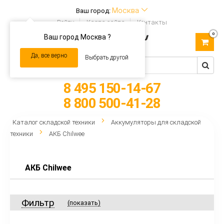
Москва
Ваш город:
Войти
Карта сайта
Контакты
0
Ваш город Москва ?
Toggle
navigation
Да, все верно
Выбрать другой
8 495 150-14-67
8 800 500-41-28
Каталог складской техники
Аккумуляторы для складской
техники
АКБ Chilwee
АКБ Chilwee
Фильтр
(показать)