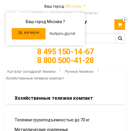
Москва
Ваш город:
Войти
Карта сайта
Контакты
0
Ваш город Москва ?
Toggle
navigation
Да, все верно
Выбрать другой
8 495 150-14-67
8 800 500-41-28
Каталог складской техники
Ручные тележки
Хозяйственные тележки компакт
Хозяйственные тележки компакт
Тележки грузоподъемностью до 70 кг.
Металлические усиленные