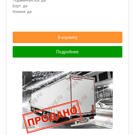
Подъемная ось: да
Борт: да
Коники: да
В корзину
Подробнее