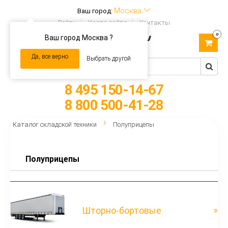
Москва
Ваш город:
Войти
Карта сайта
Контакты
0
Ваш город Москва ?
Toggle
navigation
Да, все верно
Выбрать другой
8 495 150-14-67
8 800 500-41-28
Каталог складской техники
Полуприцепы
Полуприцепы
Шторно-бортовые