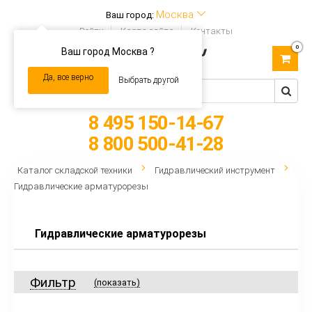
Москва
Ваш город:
Войти
Карта сайта
Контакты
0
Ваш город Москва ?
Toggle
navigation
Да, все верно
Выбрать другой
8 495 150-14-67
8 800 500-41-28
Каталог складской техники
Гидравлический инструмент
Гидравлические арматурорезы
Гидравлические арматурорезы
Фильтр
(показать)