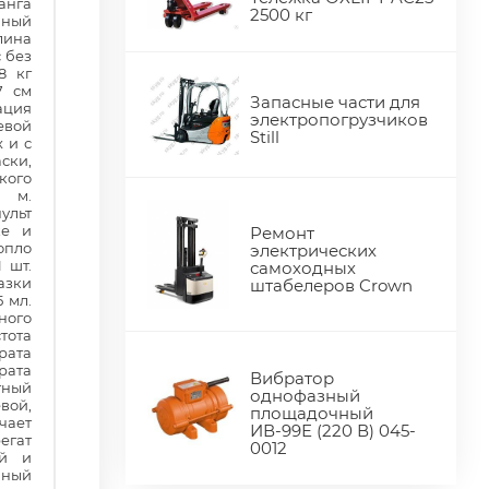
анга
2500 кг
чный
ина
с без
8 кг
7 см
Запасные части для
ция
электропогрузчиков
евой
Still
 и с
ски,
кого
5 м.
льт
ке и
Ремонт
опло
электрических
 шт.
самоходных
зки
штабелеров Crown
 мл.
ого
ота
рата
рата
Вибратор
тный
однофазный
вой,
площадочный
чает
ИВ-99Е (220 В) 045-
егат
0012
ой и
чный