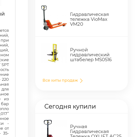
ый
Гидравлическая
тележка VioMax
VM20
ется
ний,
 при
ний,
Ручной
ций,
гидравлический
нном
штабелер MS0516
кие
 SPT
сть
ение
 220
Все хиты продаж
ная
 для
ьное
е из
бар
Сегодня купили
пло
017”
нное
ки -
Ручная
е от
Гидравлическая
 35-
Тележка OXLIFT AC25