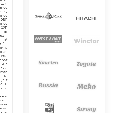
 для
ьное
е из
нное
019”
нное
021”
е от
50 –
чный
 / в
риты
тная
ого
арат
 и с
ски,
кого
5 м.
льт
ке и
опло
 шт.
зки
 мл.
зыке
ого
чный