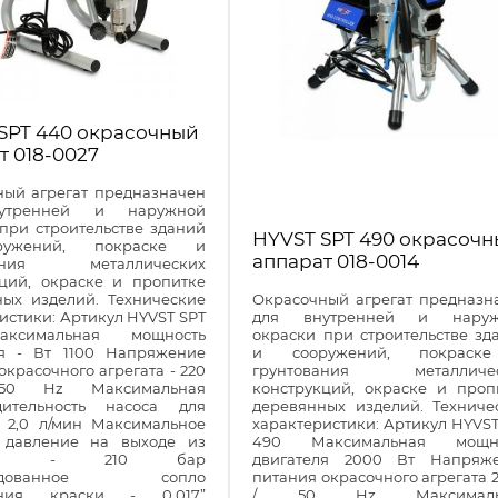
SPT 440 окрасочный
т 018-0027
ный агрегат предназначен
утренней и наружной
при строительстве зданий
HYVST SPT 490 окрасоч
ужений, покраске и
аппарат 018-0014
вания металлических
кций, окраске и пропитке
ных изделий. Технические
Окрасочный агрегат предназн
истики: Артикул HYVST SPT
для внутренней и наруж
ксимальная мощность
окраски при строительстве зд
ля - Вт 1100 Напряжение
и сооружений, покраск
окрасочного агрегата - 220
грунтования металличес
0 Hz Максимальная
конструкций, окраске и проп
дительность насоса для
деревянных изделий. Техниче
- 2,0 л/мин Максимальное
характеристики: Артикул HYVST
 давление на выходе из
490 Максимальная мощно
рата - 210 бар
двигателя 2000 Вт Напряж
ендованное сопло
питания окрасочного агрегата 2
ения краски - 0,017”
/ 50 Hz Максималь