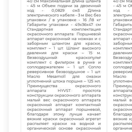
40 см Максимальная длина шланга
40 см М
- 45 м Объем подачи за двоичный
- 45 м 
ход - 0,0829 см3 Длина
ход -
электрического кабеля - 3 м Вес без
электриче
упаковки / в упаковке - 16 /18 кг
упаковки
Габариты упаковки - 49х36х47 см
Габарит
Стандартная комплектация
Станда
окрасочного аппарата: Поршневой
окрасоч
аппарат окрасочный на ножках и с
аппарат 
заборным шлангом для краски,
заборны
комплект – 1 шт. Шланг высокого
комплек
давления для краски – 15 м.
давлен
Безвоздушный краскопульт
Безвоз
комплект с фильтром в ручке и
комплек
соплодержателем – 1 шт. Сопло
соплоде
реверсивное безвоздушное – 1 шт.
реверсив
Масло Mesamoll для смазки
Масло 
уплотнений штока поршня – 125 мл.
уплотнен
Преимущества окрасочного
Преиму
аппарата HYVST: простота
аппара
конструкции окрасочного аппарата
конструк
малый вес окрасочного аппарата
малый в
окрасочный аппарат компактный
окрасоч
окрасочный аппарат поршневой,
окрасоч
благодаря этому лучше качает
благода
вязкие краски окрасочный агрегат
вязкие к
распыляет краски на водной и
распыля
органической основе окрасочный
органич