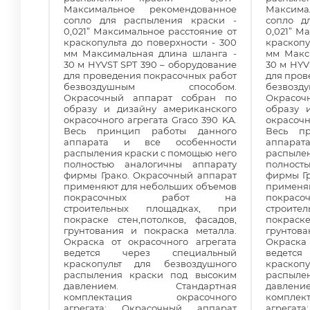
Максимальное рекомендованное
Максима
сопло для распыления краски -
сопло д
0,021” Максимальное расстояние от
0,021” М
краскопульта до поверхности - 300
краскопу
мм Максимальная длина шланга -
мм Макс
30 м HYVST SPT 390 – оборудование
30 м HYV
для проведения покрасочных работ
для пров
безвоздушным способом.
безво
Окрасочный аппарат собран по
Окрасоч
образу и дизайну американского
образу 
окрасочного агрегата Graco 390 KA.
окрасочн
Весь принцип работы данного
Весь п
аппарата и все особенности
аппара
распыления краски с помощью него
распылен
полностью аналогичны аппарату
полност
фирмы Грако. Окрасочный аппарат
фирмы Г
применяют для небольших объемов
применя
покрасочных работ на
покра
строительных площадках, при
строит
покраске стен,потолков, фасадов,
покраске
грунтования и покраска металла.
грунтов
Окраска от окрасочного агрегата
Окраска
ведется через специальный
ведетс
краскопульт для безвоздушного
краскоп
распыления краски под высоким
распыле
давлением. Стандартная
давле
комплектация окрасочного
компле
агрегата: Окрасочный аппарат
агрегат