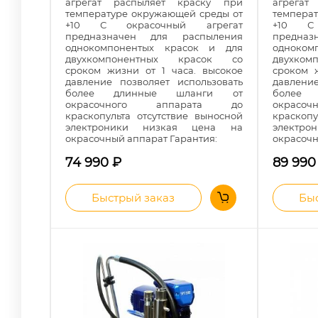
агрегат распыляет краску при
агрегат
температуре окружающей среды от
темпера
+10 С окрасочный агрегат
+10 С 
предназначен для распыления
предна
однокомпонентых красок и для
одноком
двухкомпонентных красок со
двухко
сроком жизни от 1 часа. высокое
сроком 
давление позволяет использовать
давлени
более длинные шланги от
более
окрасочного аппарата до
окрас
краскопульта отсутствие выносной
краскопу
электроники низкая цена на
электр
окрасочный аппарат Гарантия:
окрасочн
74 990
₽
89 99
Быстрый заказ
Быс