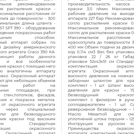
льное рекомендованное
производительность насоса
ля распыления краски -
краски 3,0 л/мин Максимал
аксимальное расстояние от
рабочее давление на выход
льта до поверхности - 300
аппарата 227 бар Рекомендова
имальная длина шланга -
сопло распыления краски 0,
ST SPT 390 – оборудование
Максимальное рекомендова
едения покрасочных работ
сопло для распыления краски 0,
здушным способом.
Максимальное расстояни
ный аппарат собран по
краскопульта до поверхности 3
и дизайну американского
400 мм Объем подачи за двои
ого агрегата Graco 390 KA.
ход 0,114 см3 Вес без упаковки
ринцип работы данного
упаковке 22 / 26 кг Габа
та и все особенности
упаковки 52х43х51 см Стандар
ия краски с помощью него
комплектация окрасочн
ью аналогичны аппарату
агрегата: Окрасочный апп
рако. Окрасочный аппарат
высокого давления на ножках
ют для небольших объемов
заборным шлангом для кра
сочных работ на
комплект – 1 шт. Шланг высо
ельных площадках, при
давления для краски – 1
 стен,потолков, фасадов,
Безвоздушный краскопу
ания и покраска металла.
комплект с фильтром в руч
 от окрасочного агрегата
соплодержателем – 1 шт. С
я через специальный
реверсивное безвоздушное – 1
ульт для безвоздушного
Масло Mesamoll для сма
ния краски под высоким
уплотнений штока поршня – 125
нием. Стандартная
Инструкция на русском я
ктация окрасочного
Преимущества окрасочн
а: Окрасочный аппарат
аппарата: компактный окрасо