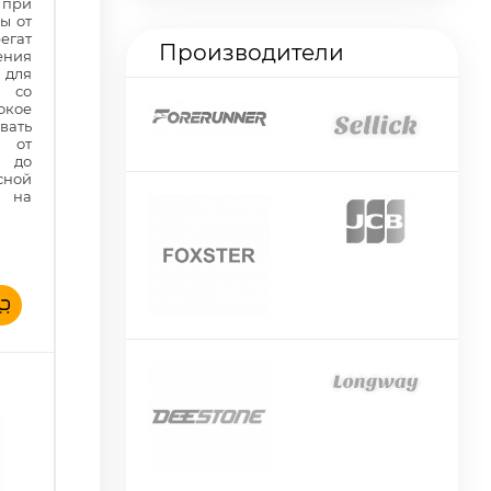
 при
ы от
гат
Производители
ения
 для
к со
окое
вать
 от
 до
сной
а на