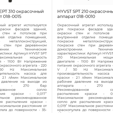
EPT 310 окрасочный
HYVST SPT 210 окрасочн
т 018-0015
аппарат 018-0010
ный агрегат используется
Окрасочный агрегат использу
раски фасадов зданий,
для покраски фасадов зда
и стен и потолков при
окраски стен и потолков
ней отделке помещений,
внутренней отделке помеще
е металлоконструкций,
покраске металлоконструк
е стен при деревянном
покраске стен при деревя
роении. Технические
домостроении. Техничес
истики: Артикул HYVST SPT
характеристики: Артикул HYVST
ксимальная мощность
210 Максимальная мощно
ля - 1100 Вт Напряжение
двигателя - 1100 Вт Напряж
окрасочного агрегата - 220
питания окрасочного агрегата -
0 Hz Максимальная
V / 50 Hz Максималь
дительность насоса для
производительность насоса
- 2.1 л/мин Максимальное
краски - 2.1 л/мин Максимал
 давление на выходе из
рабочее давление на выход
рата - 270 бар
аппарата - 270 
ендованное сопло
Рекомендованное со
ения краски - 0,017”
распыления краски - 0,
льное рекомендованное
Максимальное рекомендова
ля распыления краски -
сопло для распыления крас
аксимальное расстояние от
0,019” Максимальное расстояни
льта до поверхности - 35-
краскопульта до поверхности -