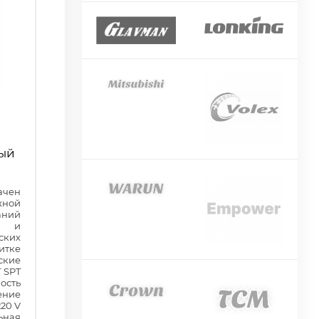
ный
ачен
ной
аний
е и
ких
итке
ские
 SPT
сть
ение
20 V
ная