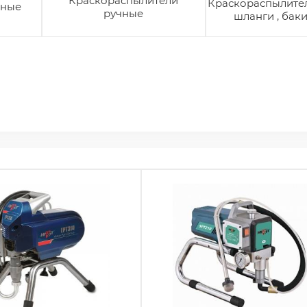
Краскораспылители
Краскораспылител
чные
ручные
шланги , баки