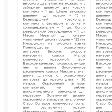
высокого давления на ножках и с
высоког
заборным шлангом для краски,
заборны
комплект – 1 шт. Шланг высокого
комплек
давления для краски – 15 м.
давлен
Безвоздушный краскопульт
Безвоз
комплект с фильтром в ручке и
комплек
соплодержателем – 1 шт. Сопло
соплоде
реверсивное безвоздушное – 1 шт.
реверсив
Масло Mesamoll для смазки
Масло 
уплотнений штока поршня – 125 мл.
уплотнен
Инструкция на русском языке
Инстру
Преимущества окрасочного
Преиму
аппарата Высокая скорость
аппара
нанесения краски Малое
нанес
количество красочной пыли
количе
Высокое качество покраски, лучше,
Высокое 
чем от валика Экономичное
чем от
распыление краски Максимальная
распыле
длина шлангов от окрасочного
длина ш
аппарата до краскопульта - 30
аппарат
метров Окрасочный аппарат
метров
компактный, не требует
компа
дополнительного транспорта для
дополни
перевозки Эстетичный дизайн
перево
окрасочного аппарата аналогичен
окрасоч
Graco Большое количество сопел
Graco Б
для распыления краски
для р
обеспечивает точный подбор
обеспе