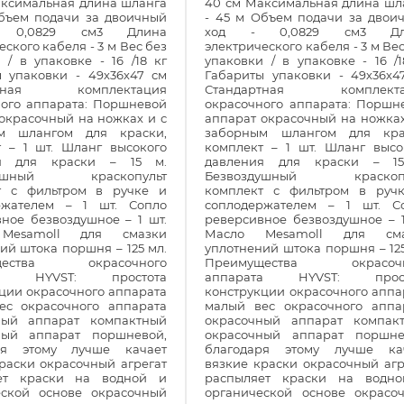
аксимальная длина шланга
40 см Максимальная длина шл
Объем подачи за двоичный
- 45 м Объем подачи за двои
 0,0829 см3 Длина
ход - 0,0829 см3 Дл
ского кабеля - 3 м Вес без
электрического кабеля - 3 м Ве
 / в упаковке - 16 /18 кг
упаковки / в упаковке - 16 /1
ы упаковки - 49х36х47 см
Габариты упаковки - 49х36х4
ртная комплектация
Стандартная комплекта
ного аппарата: Поршневой
окрасочного аппарата: Поршн
окрасочный на ножках и с
аппарат окрасочный на ножках
м шлангом для краски,
заборным шлангом для кра
т – 1 шт. Шланг высокого
комплект – 1 шт. Шланг высо
ия для краски – 15 м.
давления для краски – 1
душный краскопульт
Безвоздушный краскопу
т с фильтром в ручке и
комплект с фильтром в руч
ржателем – 1 шт. Сопло
соплодержателем – 1 шт. С
ное безвоздушное – 1 шт.
реверсивное безвоздушное – 1
Mesamoll для смазки
Масло Mesamoll для сма
ий штока поршня – 125 мл.
уплотнений штока поршня – 125
щества окрасочного
Преимущества окрасочн
та HYVST: простота
аппарата HYVST: прост
ции окрасочного аппарата
конструкции окрасочного аппа
ес окрасочного аппарата
малый вес окрасочного аппа
ный аппарат компактный
окрасочный аппарат компак
ный аппарат поршневой,
окрасочный аппарат поршне
ря этому лучше качает
благодаря этому лучше ка
раски окрасочный агрегат
вязкие краски окрасочный агр
ет краски на водной и
распыляет краски на водн
еской основе окрасочный
органической основе окрасо