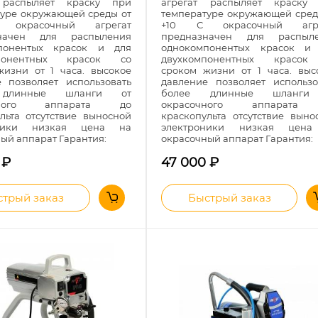
 распыляет краску при
агрегат распыляет краску
туре окружающей среды от
температуре окружающей сред
окрасочный агрегат
+10 С окрасочный агре
значен для распыления
предназначен для распыл
понентых красок и для
однокомпонентых красок и
мпонентных красок со
двухкомпонентных красо
жизни от 1 часа. высокое
сроком жизни от 1 часа. выс
е позволяет использовать
давление позволяет использо
 длинные шланги от
более длинные шланги
очного аппарата до
окрасочного аппарата
льта отсутствие выносной
краскопульта отсутствие выно
оники низкая цена на
электроники низкая цен
ый аппарат Гарантия:
окрасочный аппарат Гарантия:
0
₽
47 000
₽
трый заказ
Быстрый заказ