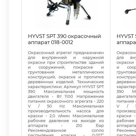
HYVST SPT 390 окрасочный
HYVST 
аппарат 018-0012
аппара
Окрасочный агрегат предназначен
Окрасоч
для внутренней и наружной
для вн
окраски при строительстве зданий
окраски 
и сооружений, покраске и
и соор
грунтования металлических
грунто
конструкций, окраске и пропитке
констру
деревянных изделий. Технические
деревян
характеристики: Артикул HYVST SPT
характер
390 Максимальная мощность
390 Ма
двигателя - Вт 1100 Напряжение
двигате
питания окрасочного агрегата - 220
питания 
V / 50 Hz Максимальная
V / 5
производительность насоса для
произво
краски - 2,0 л/мин Максимальное
краски 
рабочее давление на выходе из
рабочее
аппарата - 210 бар
аппа
Рекомендованное сопло
Реком
распыления краски - 0,017”
распыл