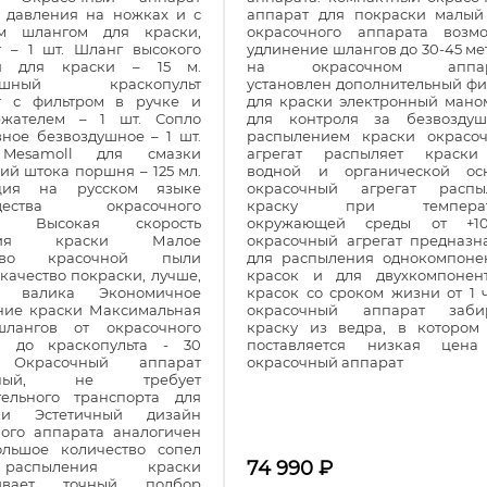
о давления на ножках и с
аппарат для покраски малый
м шлангом для краски,
окрасочного аппарата возм
т – 1 шт. Шланг высокого
удлинение шлангов до 30-45 ме
ия для краски – 15 м.
на окрасочном аппар
душный краскопульт
установлен дополнительный фи
т с фильтром в ручке и
для краски электронный мано
ржателем – 1 шт. Сопло
для контроля за безвозду
ное безвоздушное – 1 шт.
распылением краски окрасо
Mesamoll для смазки
агрегат распыляет краск
ий штока поршня – 125 мл.
водной и органической ос
кция на русском языке
окрасочный агрегат распы
щества окрасочного
краску при температ
та Высокая скорость
окружающей среды от +1
ения краски Малое
окрасочный агрегат предназн
ство красочной пыли
для распыления однокомпоне
качество покраски, лучше,
красок и для двухкомпонен
 валика Экономичное
красок со сроком жизни от 1 ч
ние краски Максимальная
окрасочный аппарат заби
лангов от окрасочного
краску из ведра, в котором
а до краскопульта - 30
поставляется низкая цен
 Окрасочный аппарат
окрасочный аппарат
ктный, не требует
тельного транспорта для
зки Эстетичный дизайн
ного аппарата аналогичен
ольшое количество сопел
74 990
₽
аспыления краски
чивает точный подбор