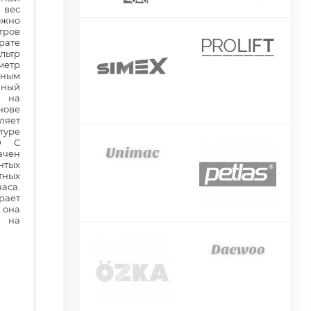
 вес
ожно
тров
ате
льтр
метр
шным
чный
и на
нове
ляет
уре
0 С
ачен
нтых
тных
аса.
рает
 она
а на