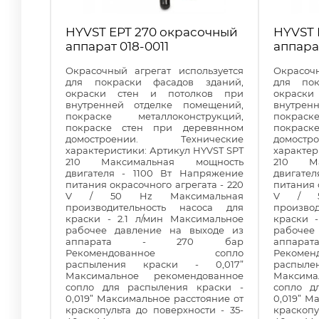
HYVST EPT 270 окрасочный
HYVST 
аппарат 018-0011
аппара
Окрасочный агрегат используется
Окрасоч
для покраски фасадов зданий,
для пок
окраски стен и потолков при
окраск
внутренней отделке помещений,
внутрен
покраске металлоконструкций,
покраск
покраске стен при деревянном
покраск
домостроении. Технические
домост
характеристики: Артикул HYVST SPT
характер
210 Максимальная мощность
210 Ма
двигателя - 1100 Вт Напряжение
двигате
питания окрасочного агрегата - 220
питания 
V / 50 Hz Максимальная
V / 5
производительность насоса для
произво
краски - 2.1 л/мин Максимальное
краски 
рабочее давление на выходе из
рабочее
аппарата - 270 бар
аппа
Рекомендованное сопло
Реком
распыления краски - 0,017”
распыл
Максимальное рекомендованное
Максима
сопло для распыления краски -
сопло д
0,019” Максимальное расстояние от
0,019” М
краскопульта до поверхности - 35-
краскопу