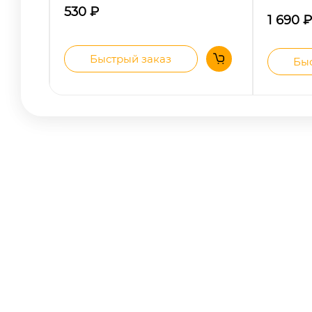
530
₽
1 690
₽
Быстрый заказ
Быс