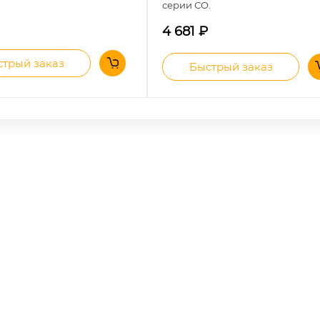
серии СО.
4 681
₽
трый заказ
Быстрый заказ