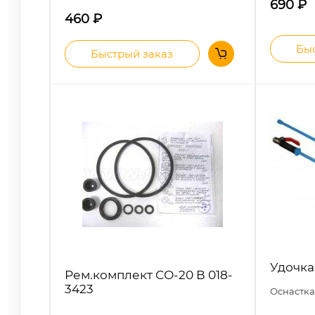
690
₽
460
₽
Быс
Быстрый заказ
Удочка
Рем.комплект СО-20 В 018-
3423
Оснастка