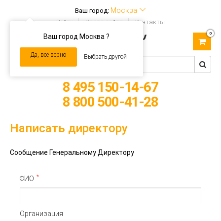
Москва
Ваш город:
Войти
Карта сайта
Контакты
0
Ваш город Москва ?
Toggle
navigation
Да, все верно
Выбрать другой
8 495 150-14-67
8 800 500-41-28
Написать директору
Сообщение Генеральному Директору
*
ФИО
Организация