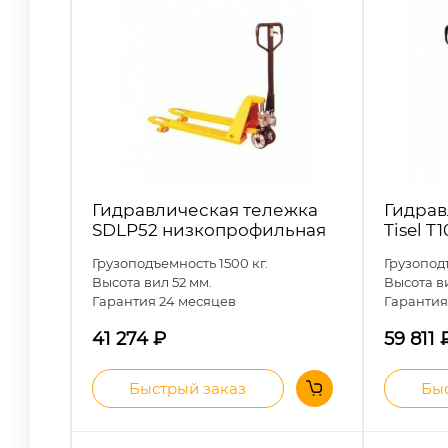
Гидравлическая тележка
Гидрав
SDLP52 низкопрофильная
Tisel T
Грузоподъемность 1500 кг.
Грузопод
Высота вил 52 мм.
Высота ви
Гарантия 24 месяцев
Гаранти
41 274
₽
59 811
Быстрый заказ
Быс