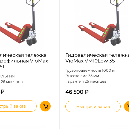
Гидравлическая тележк
лическая тележка
VioMax VM10Low 35
рофильная VioMax
51
Грузоподъемность 1000 кг.
Высота вил 35 мм
ил 51 мм
Гарантия 26 месяцев
 26 месяцев
0
₽
46 500
₽
трый заказ
Быстрый заказ