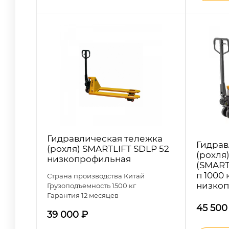
Гидравлическая тележка
Гидрав
(роxля) SMARTLIFT SDLP 52
(рохл
низкопрофильная
(SMARTL
п 1000 
Страна производства Китай
низкоп
Грузоподъемность 1500 кг
Гарантия 12 месяцев
45 50
39 000
₽