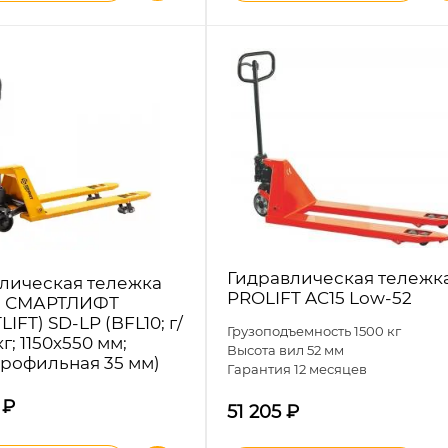
Гидравлическая тележк
лическая тележка
PROLIFT AC15 Low-52
я) СМАРТЛИФТ
IFT) SD-LP (BFL10; г/
Грузоподъемность 1500 кг
кг; 1150х550 мм;
Высота вил 52 мм
рофильная 35 мм)
Гарантия 12 месяцев
0
₽
51 205
₽