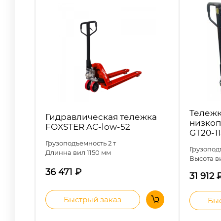
Тележк
Гидравлическая тележка
низко
FOXSTER AC-low-52
GT20-1
Грузоподъемность 2 т
Грузопод
Длинна вил 1150 мм
Высота в
36 471
₽
31 912
Быстрый заказ
Быс