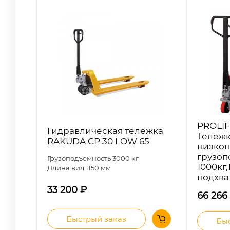
PROLIF
Гидравлическая тележка
Тележк
RAKUDA CP 30 LOW 65
низкоп
грузоп
Грузоподъемность 3000 кг
1000кг,
Длина вил 1150 мм
подхва
33 200
₽
66 266
Быстрый заказ
Быс