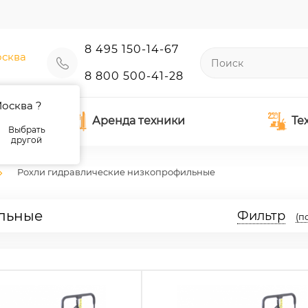
8 495 150-14-67
сква
8 800 500-41-28
осква ?
Аренда техники
Те
Выбрать
другой
Рохли гидравлические низкопрофильные
льные
Фильтр
(п