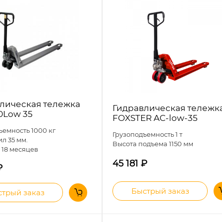
лическая тележка
Гидравлическая тележк
10Low 35
FOXSTER AC-low-35
ъемность 1000 кг
Грузоподъемность 1 т
л 35 мм.
Высота подъема 1150 мм
я
18 месяцев
45 181
₽
₽
Быстрый заказ
трый заказ