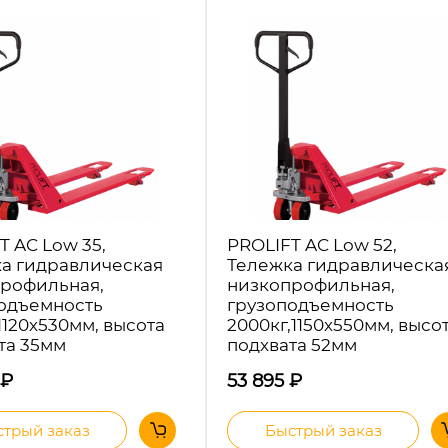
T AC Low 35,
PROLIFT AC Low 52,
а гидравлическая
Тележка гидравлическа
рофильная,
низкопрофильная,
одъемность
грузоподъемность
1120х530мм, высота
2000кг,1150х550мм, высо
та 35мм
подхвата 52мм
₽
53 895
₽
трый заказ
Быстрый заказ