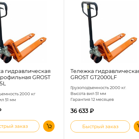
Тележка гидравлическа
а гидравлическая
GROST GT2000LF
профильная GROST
15L
Грузоподъемность 2000 кг.
Высота вил 51 мм
ъемность 2000 кг
Гарантия 12 месяцев
ил 51 мм
₽
36 633
₽
трый заказ
Быстрый заказ