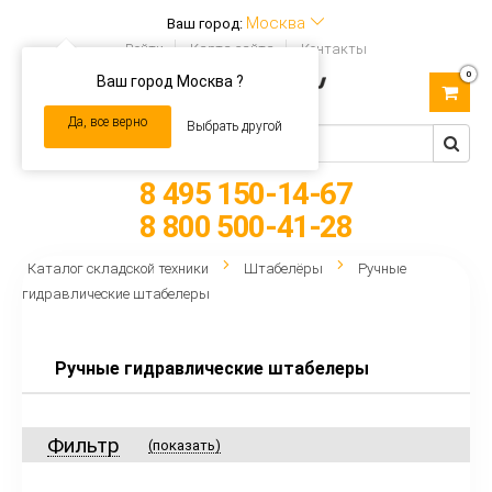
Москва
Ваш город:
Войти
Карта сайта
Контакты
0
Ваш город Москва ?
Toggle
navigation
Да, все верно
Выбрать другой
8 495 150-14-67
8 800 500-41-28
Каталог складской техники
Штабелёры
Ручные
гидравлические штабелеры
Ручные гидравлические штабелеры
Фильтр
(показать)