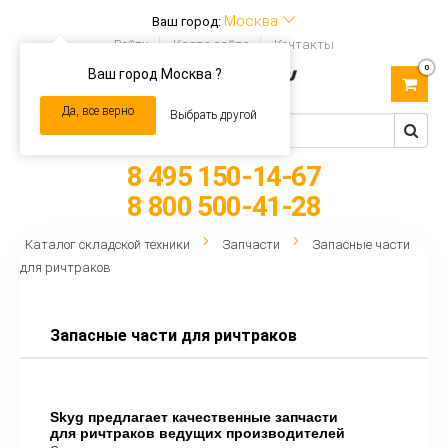
Москва
Ваш город:
Войти
Карта сайта
Контакты
0
Ваш город Москва ?
Toggle
navigation
Да, все верно
Выбрать другой
8 495 150-14-67
8 800 500-41-28
Каталог складской техники
Запчасти
Запасные части
для ричтраков
Запасные части для ричтраков
Skyg предлагает качественные запчасти
для ричтраков ведущих производителей