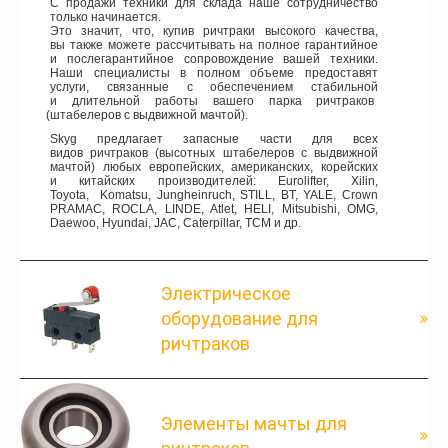
С продажи техники для склада наше сотрудничество
только начинается.
Это значит, что, купив
ричтраки
высокого качества,
вы также можете рассчитывать на полное гарантийное
и послегарантийное сопровождение вашей техники.
Наши специалисты в полном объеме предоставят
услуги, связанные с обеспечением стабильной
и длительной работы вашего парка ричтраков
(штабелеров
с выдвижной мачтой).
Skyg предлагает запасные части для всех
видов ричтраков
(высотных
штабелеров с выдвижной
мачтой) любых европейских, американских, корейских
и китайских производителей: Eurolifter, Xilin,
Toyota, Komatsu, Jungheinruch, STILL, BT, YALE, Crown
PRAMAC, ROCLA, LINDE, Atlet, HELI, Mitsubishi, OMG,
Daewoo, Hyundai, JAC, Caterpillar, TCM и др.
Электрическое
оборудование для
ричтраков
Элементы мачты для