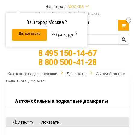
Москва
Ваш город:
Войти
Карта сайта
Контакты
0
Ваш город Москва ?
Toggle
navigation
Да, все верно
Выбрать другой
8 495 150-14-67
8 800 500-41-28
Каталог складской техники
Домкраты
Автомобильные
подкатные домкраты
Автомобильные подкатные домкраты
Фильтр
(показать)