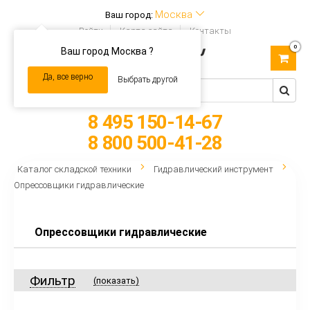
Москва
Ваш город:
Войти
Карта сайта
Контакты
0
Ваш город Москва ?
Toggle
navigation
Да, все верно
Выбрать другой
8 495 150-14-67
8 800 500-41-28
Каталог складской техники
Гидравлический инструмент
Опрессовщики гидравлические
Опрессовщики гидравлические
Фильтр
(показать)