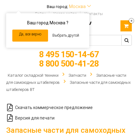
Москва
Ваш город:
Войти
Карта сайта
Контакты
0
Ваш город Москва ?
Toggle
navigation
Да, все верно
Выбрать другой
8 495 150-14-67
8 800 500-41-28
Каталог складской техники
Запчасти
Запасные части
для самоходных штабелеров
Запасные части для самоходных
штабелеров BT
Скачать коммерческое предложение
Версия для печати
Запасные части для самоходных