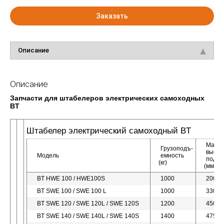
Заказать
Описание
Описание
Запчасти для штабелеров электрических самоходных
BT
Штабелер электрический самоходный BT
Макси
Грузоподъ-
высот
Модель
емность
подъе
(кг
)
(мм
)
BT HWE 100 / HWE100S
1000
2000
BT SWE 100 / SWE 100 L
1000
3300
BT SWE 120 / SWE 120L / SWE 120S
1200
4500
BT SWE 140 / SWE 140L / SWE 140S
1400
4750