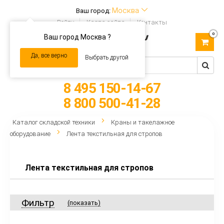
Москва
Ваш город:
Войти
Карта сайта
Контакты
0
Ваш город Москва ?
Toggle
navigation
Да, все верно
Выбрать другой
8 495 150-14-67
8 800 500-41-28
Каталог складской техники
Краны и такелажное
оборудование
Лента текстильная для стропов
Лента текстильная для стропов
Фильтр
(показать)