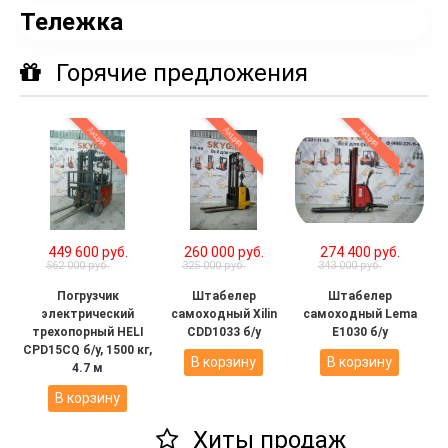
Тележка
Горячие предложения
Акция
Акция
Акция
449 600 руб.
260 000 руб.
274 400 руб.
562 000 руб.
325 000 руб.
343 000 руб.
Погрузчик
Штабелер
Штабелер
электрический
самоходный Xilin
самоходный Lema
трехопорный HELI
CDD1033 б/у
E1030 б/у
CPD15CQ б/у, 1500 кг,
В корзину
В корзину
4.7 м
В корзину
Хиты продаж