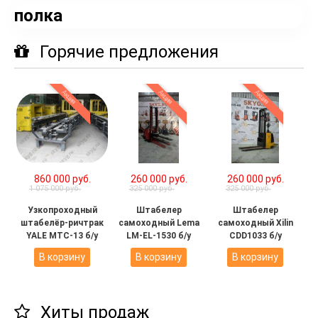
полка
Горячие предложения
Акция
Акция
Акция
860 000 руб.
260 000 руб.
260 000 руб.
1 075 000 руб.
325 000 руб.
325 000 руб.
Узкопроходный
Штабелер
Штабелер
штабелёр-ричтрак
самоходный Lema
самоходный Xilin
YALE MTC-13 б/у
LM-EL-1530 б/у
CDD1033 б/у
В корзину
В корзину
В корзину
Хиты продаж