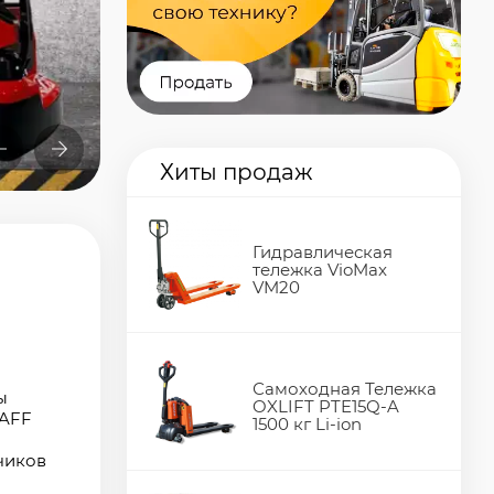
Хиты продаж
Гидравлическая
я
тележка VioMax
VM20
Самоходная Тележка
ы
OXLIFT PTE15Q-A
FAFF
1500 кг Li-ion
чиков