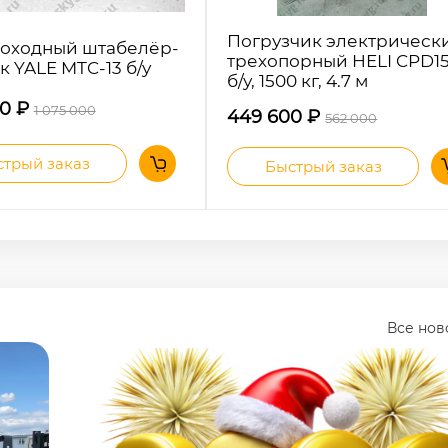
Погрузчик электрическ
оходный штабелёр-
трехопорный HELI CPD1
к YALE MTC-13 б/у
б/у, 1500 кг, 4.7 м
00
₽
1 075 000
449 600
₽
562 000
трый заказ
Быстрый заказ
Все но