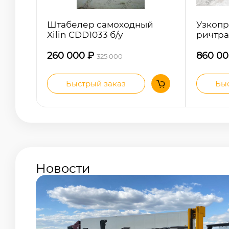
Штабелер самоходный
Узкопр
Xilin CDD1033 б/у
ричтра
260 000
₽
860 0
325 000
Быстрый заказ
Быс
Новости