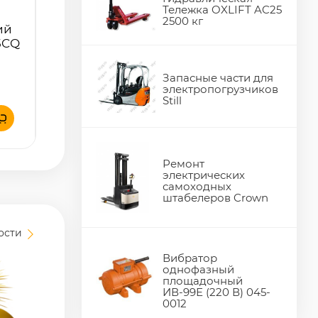
Тележка OXLIFT AC25
2500 кг
ий
5CQ
Запасные части для
электропогрузчиков
Still
Ремонт
электрических
самоходных
штабелеров Crown
вости
Вибратор
однофазный
площадочный
ИВ-99Е (220 В) 045-
0012