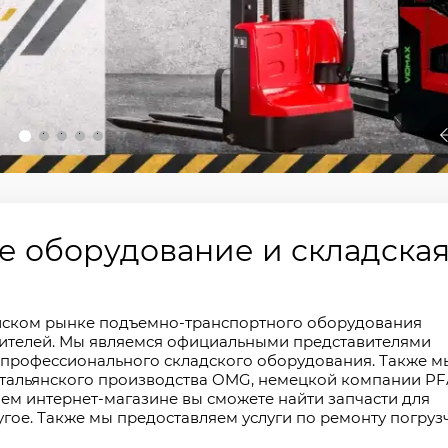
2
3
4
5
 оборудование и складска
йском рынке подъемно-транспортного оборудования
ителей. Мы являемся официальными представителями
профессионального складского оборудования. Также м
 итальянского производства OMG, немецкой компании P
нашем интернет-магазине вы сможете найти запчасти для
угое. Также мы предоставляем услуги по ремонту погруз