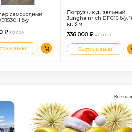
Погрузчик дизельный
лер самоходный
Jungheinrich DFG16 б/у, 
DD1530H б/у
кг, 3 м
00
₽
312 000
336 000
₽
420 000
трый заказ
Быстрый заказ
Все но