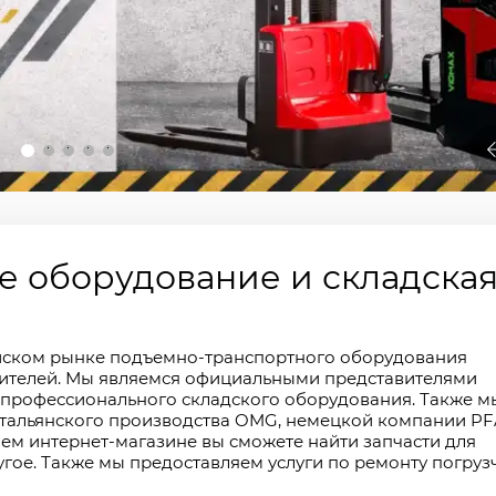
2
3
4
5
 оборудование и складска
йском рынке подъемно-транспортного оборудования
ителей. Мы являемся официальными представителями
профессионального складского оборудования. Также м
 итальянского производства OMG, немецкой компании P
нашем интернет-магазине вы сможете найти запчасти для
угое. Также мы предоставляем услуги по ремонту погруз