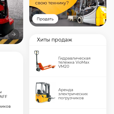
Хиты продаж
Гидравлическая
я
тележка VioMax
VM20
Аренда
ы
электрических
FAFF
погрузчиков
чиков