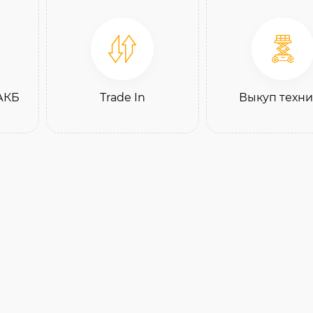
АКБ
Trade In
Выкуп техн