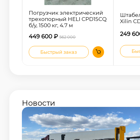
Погрузчик электрический
Штабе
трехопорный HELI CPD15CQ
Xilin C
б/у, 1500 кг, 4.7 м
249 6
449 600
₽
562 000
Быс
Быстрый заказ
Новости