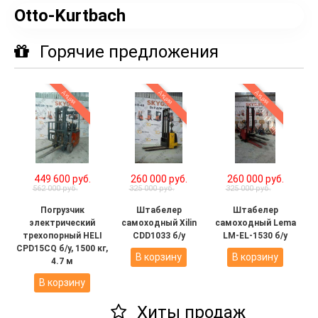
Otto-Kurtbach
Горячие предложения
Акция
Акция
Акция
449 600 руб.
260 000 руб.
260 000 руб.
562 000 руб.
325 000 руб.
325 000 руб.
Погрузчик
Штабелер
Штабелер
электрический
самоходный Xilin
самоходный Lema
трехопорный HELI
CDD1033 б/у
LM-EL-1530 б/у
CPD15CQ б/у, 1500 кг,
В корзину
В корзину
4.7 м
В корзину
Хиты продаж