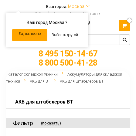
Москва
Ваш город:
Войти
Карта сайта
Контакты
0
Ваш город Москва ?
Toggle
navigation
Да, все верно
Выбрать другой
8 495 150-14-67
8 800 500-41-28
Каталог складской техники
Аккумуляторы для складской
техники
АКБ для BT
АКБ для штабелеров BT
АКБ для штабелеров BT
Фильтр
(показать)