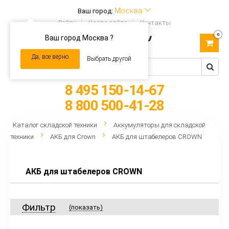
Москва
Ваш город:
Войти
Карта сайта
Контакты
0
Ваш город Москва ?
Toggle
navigation
Да, все верно
Выбрать другой
8 495 150-14-67
8 800 500-41-28
Каталог складской техники
Аккумуляторы для складской
техники
АКБ для Crown
АКБ для штабелеров CROWN
АКБ для штабелеров CROWN
Фильтр
(показать)