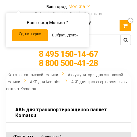
Москва
Ваш город:
Войти
Карта сайта
Контакты
0
Ваш город Москва ?
Toggle
navigation
Да, все верно
Выбрать другой
8 495 150-14-67
8 800 500-41-28
Каталог складской техники
Аккумуляторы для складской
техники
АКБ для Komatsu
АКБ для транспортировщиков
паллет Komatsu
АКБ для транспортировщиков паллет
Komatsu
Фильтр
(показать)