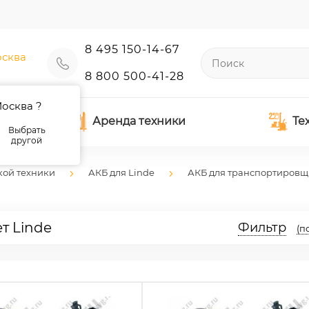
8 495 150-14-67
сква
8 800 500-41-28
осква ?
Аренда техники
Те
Выбрать
другой
кой техники
АКБ для Linde
АКБ для транспортировщ
т Linde
Фильтр
(п