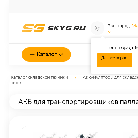
Мо
Ваш город:
Ваш город М
О нас
Каталог
Да, все верно
Каталог складской техники
Аккумуляторы для складс
Linde
АКБ для транспортировщиков палле