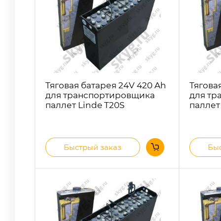
Тяговая батарея 24V 420 Ah
Тягова
для транспортировщика
для тр
паллет Linde T20S
паллет
Быстрый заказ
Быс