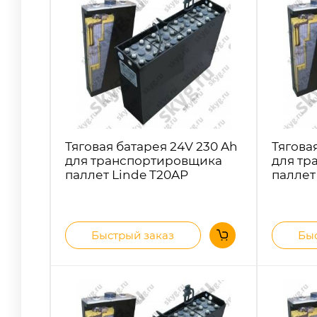
Тяговая батарея 24V 230 Ah
Тягова
для транспортировщика
для тр
паллет Linde T20AP
паллет
Быстрый заказ
Быс