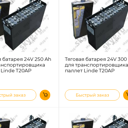
я батарея 24V 250 Ah
Тяговая батарея 24V 300
анспортировщика
для транспортировщик
 Linde T20AP
паллет Linde T20AP
трый заказ
Быстрый заказ