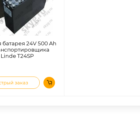
я батарея 24V 500 Ah
анспортировщика
 Linde T24SP
трый заказ