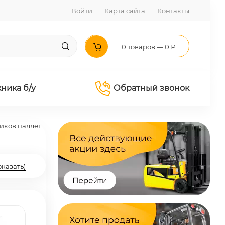
Войти
Карта сайта
Контакты
0 товаров — 0 ₽
хника б/у
Обратный звонок
иков паллет
оказать)