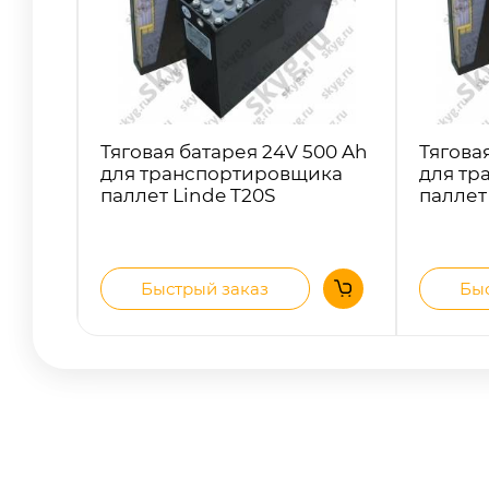
Тяговая батарея 24V 500 Ah
Тягова
для транспортировщика
для тр
паллет Linde T20S
паллет
Быстрый заказ
Быс