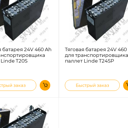
я батарея 24V 460 Ah
Тяговая батарея 24V 460
анспортировщика
для транспортировщик
 Linde T20S
паллет Linde T24SP
трый заказ
Быстрый заказ