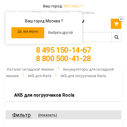
Москва
Ваш город:
Войти
Карта сайта
Контакты
0
Ваш город Москва ?
Toggle
navigation
Да, все верно
Выбрать другой
8 495 150-14-67
8 800 500-41-28
Каталог складской техники
Аккумуляторы для складской
техники
АКБ для Rocla
АКБ для погрузчиков Rocla
АКБ для погрузчиков Rocla
Фильтр
(показать)