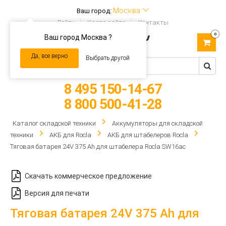
Москва
Ваш город:
Войти
Карта сайта
Контакты
0
Ваш город Москва ?
Toggle
navigation
Да, все верно
Выбрать другой
8 495 150-14-67
8 800 500-41-28
Каталог складской техники
Аккумуляторы для складской
техники
АКБ для Rocla
АКБ для штабелеров Rocla
Тяговая батарея 24V 375 Ah для штабелера Rocla SW16ac
Скачать коммерческое предложение
Версия для печати
Тяговая батарея 24V 375 Ah для