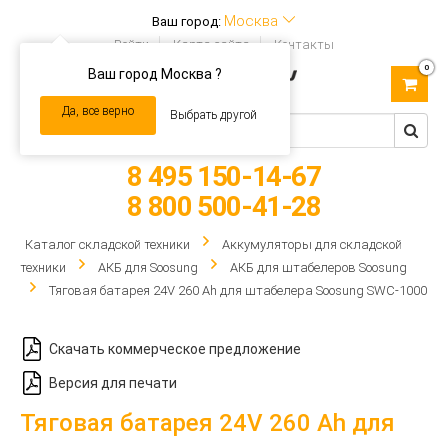
Москва
Ваш город:
Войти
Карта сайта
Контакты
0
Ваш город Москва ?
Toggle
navigation
Да, все верно
Выбрать другой
8 495 150-14-67
8 800 500-41-28
Каталог складской техники
Аккумуляторы для складской
техники
АКБ для Soosung
АКБ для штабелеров Soosung
Тяговая батарея 24V 260 Ah для штабелера Soosung SWC-1000
Скачать коммерческое предложение
Версия для печати
Тяговая батарея 24V 260 Ah для