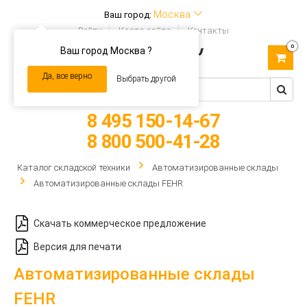
Москва
Ваш город:
Войти
Карта сайта
Контакты
0
Ваш город Москва ?
Toggle
navigation
Да, все верно
Выбрать другой
8 495 150-14-67
8 800 500-41-28
Каталог складской техники
Автоматизированные склады
Автоматизированные склады FEHR
Скачать коммерческое предложение
Версия для печати
Автоматизированные склады
FEHR