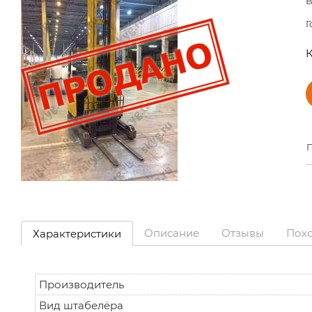
В
Г
К
П
Описание
Отзывы
Пох
Характеристики
Производитель
Вид штабелёра