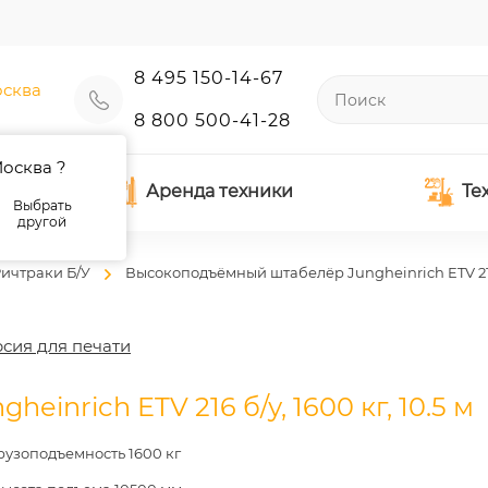
8 495 150-14-67
сква
8 800 500-41-28
осква ?
Аренда техники
Те
Выбрать
другой
ичтраки Б/У
Высокоподъёмный штабелёр Jungheinrich ETV 216 
сия для печати
nrich ETV 216 б/у, 1600 кг, 10.5 м
рузоподъемность 1600 кг