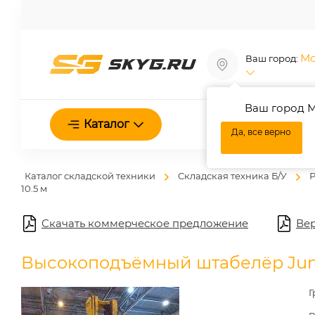
Мо
Ваш город:
Ваш город М
О нас
Каталог
Да, все верно
Каталог складской техники
Складская техника Б/У
Р
10.5 м
Скачать коммерческое предложение
Вер
Высокоподъёмный штабелёр Junghei
Г