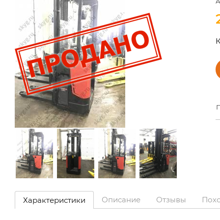
А
К
П
Описание
Отзывы
Пох
Характеристики