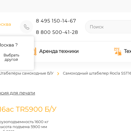
8 495 150-14-67
сква
8 800 500-41-28
осква ?
Аренда техники
Те
Выбрать
другой
табелёры самоходные Б/У
Самоходный штабелер Rocla SST16
сия для печати
6ac TR5900 Б/У
рузоподъемность 1600 кг
ысота подъема 5900 мм