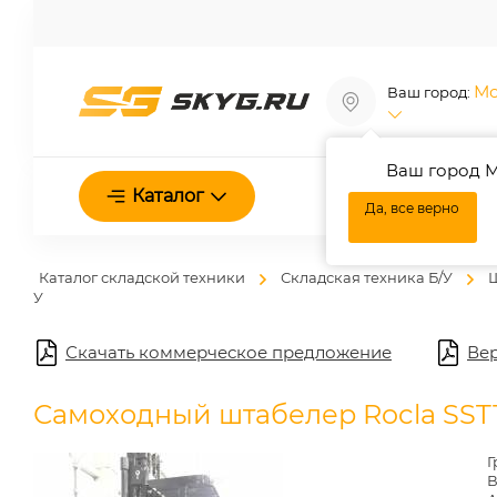
Мо
Ваш город:
Ваш город М
О нас
Каталог
Да, все верно
Каталог складской техники
Складская техника Б/У
Ш
У
Скачать коммерческое предложение
Вер
Самоходный штабелер Rocla SST1
Г
В