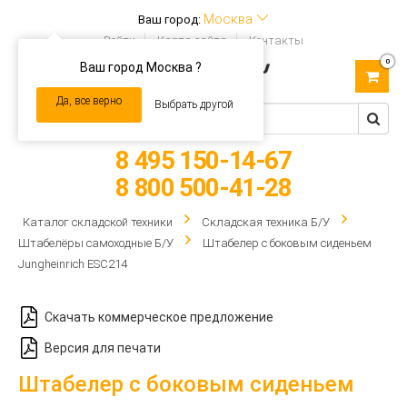
Москва
Ваш город:
Войти
Карта сайта
Контакты
0
Ваш город Москва ?
Toggle
navigation
Да, все верно
Выбрать другой
8 495 150-14-67
8 800 500-41-28
Каталог складской техники
Складская техника Б/У
Штабелёры самоходные Б/У
Штабелер с боковым сиденьем
Jungheinrich ESC214
Скачать коммерческое предложение
Версия для печати
Штабелер с боковым сиденьем