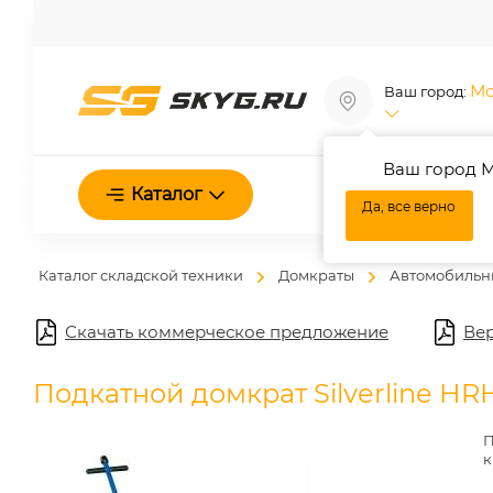
Мо
Ваш город:
Ваш город М
О нас
Каталог
Да, все верно
Каталог складской техники
Домкраты
Автомобильн
Скачать коммерческое предложение
Вер
Подкатной домкрат Silverline HR
П
к