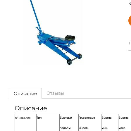
К
П
Отзывы
Описание
Описание
№ изделия
Тип
Быстрый
Грузоподъе
Высота
Высота
подъём
мность
мин.
макс.