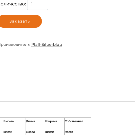
оличество:
Заказать
роизводитель:
Pfaff-Silberblau
Высота
Длина
Ширина
Собственная
шасси
шасси
шасси
масса