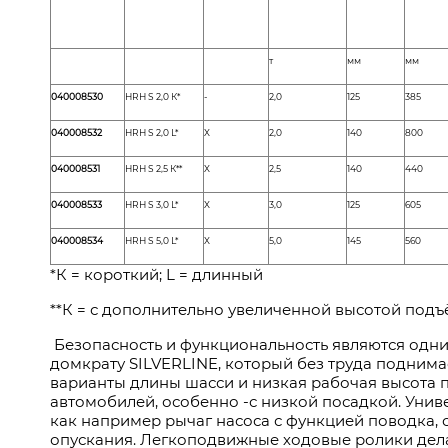
т
мм
мм
040008530
HRH S 2,0 К*
-
2,0
125
385
040008532
HRH S 2,0 L*
X
2,0
140
800
040008531
HRH S 2,5 К**
X
2,5
140
440
040008533
HRH S 3,0 L*
X
3,0
125
605
040008534
HRH S 5,0 L*
X
5,0
145
560
*К = короткий; L = длинный
**К = с дополнительно увеличенной высотой под
Безопасность и функциональность являются одни
домкрату SILVERLINE, который без труда поднимае
варианты длины шасси и низкая рабочая высота 
автомобилей, особенно -с низкой посадкой. Уни
как например рычаг насоса с функцией поводка, 
опускания. Легкоподвижные ходо­вые ролики де