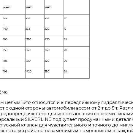
макс.
макс.
макс.
мм
мм
мм
кг
140
532
220
12
190
1350
430
75
150
640
240
20
185
1310
320
70
198
1420
350
95
ъёма
м целым. Это относится и к передвижному гидравличес
т с одной стороны автомобили весом от 2 т до 5 т. Разл
предопределяют его для использования со всеми типам
версальный SILVERLINE подкупает продуманными деталя
спускной клапан для чувствительного и точного до милл
лают это устройство незаменимым помощ­ником в каждо