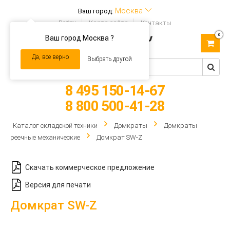
Москва
Ваш город:
Войти
Карта сайта
Контакты
0
Ваш город Москва ?
Toggle
navigation
Да, все верно
Выбрать другой
8 495 150-14-67
8 800 500-41-28
Каталог складской техники
Домкраты
Домкраты
реечные механические
Домкрат SW-Z
Скачать коммерческое предложение
Версия для печати
Домкрат SW-Z