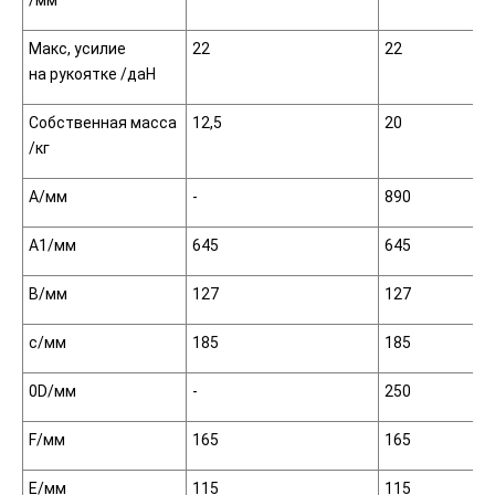
/мм
Макс, усилие
22
22
на рукоятке /даН
Собственная масса
12,5
20
/кг
А/мм
-
890
А1/мм
645
645
В/мм
127
127
с/мм
185
185
0D/мм
-
250
F/мм
165
165
Е/мм
115
115