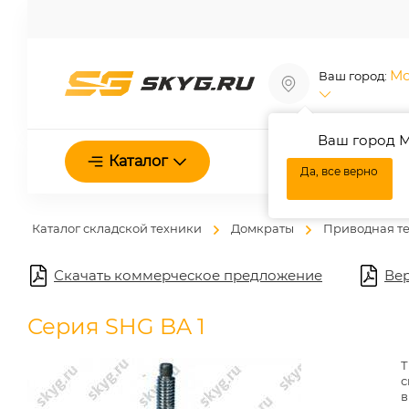
Мо
Ваш город:
Ваш город М
О нас
Каталог
Да, все верно
Каталог складской техники
Домкраты
Приводная т
Скачать коммерческое предложение
Вер
Серия SHG BA 1
Т
с
в