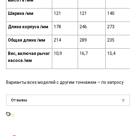
высота
/мм
Ширина
/мм
121
121
140
1
Длина корпуса
/мм
178
246
273
2
Общая длина
/мм
214
289
235
3
Вес, включая рычаг
10,9
16,7
15,4
2
насоса
/мм
Варианты всех моделей с другим тоннажем — по запросу
Отзывы
0