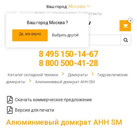
Москва
Ваш город:
Войти
Карта сайта
Контакты
0
Ваш город Москва ?
Toggle
navigation
Да, все верно
Выбрать другой
8 495 150-14-67
8 800 500-41-28
Каталог складской техники
Домкраты
Гидравлические
домкраты
Алюминиевый домкрат AHH SM
Скачать коммерческое предложение
Версия для печати
Алюминиевый домкрат AHH SM