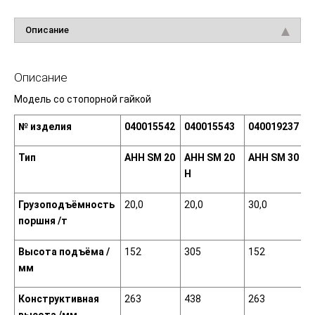
Описание
Описание
Модель со стопорной гайкой
№ изделия
040015542
040015543
040019237
0
Тип
АНН
SM
20
АНН
SM
20
АНН
SM
30
Н
Грузоподъёмность
20,0
20,0
30,0
3
поршня /т
Высота подъёма /
152
305
152
3
мм
Конструктивная
263
438
263
4